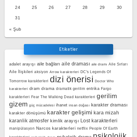
24
25
26
27
28
29
30
31
« Şub
Etiketler
aile bağları
aile draması
adalet arayışı
Aile Sırları
aile dramı
Aile İlişkileri
aksiyon
DC's Legends Of
Arrow karakterleri
dizi önerisi
Tomorrow karakterleri
Doctor Who
dram
drama
entrika
dramatik gerilim
Fargo
karakterleri
gerilim
karakterleri
Fear The Walking Dead karakterleri
gizem
karakter draması
ihanet
güç mücadelesi
insan doğası
karakter gelişimi
kara mizah
karakter dönüşümü
karanlik atmosfer
kimlik arayışı
Lost karakterleri
Narcos karakterleri
manipülasyon
netflix
People Of Earth
psikolojik
psikolojik drama