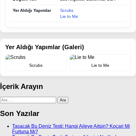
Yer Aldığı Yapımlar
Scrubs
Lie to Me
Yer Aldığı Yapımlar (Galeri)
Scrubs
Lie to Me
İçerik Arayın
Arama:
Son Yazılar
Taşacak Bu Deniz Testi: Hangi Aileye Aitsin? Koçari Mi
Furtuna Mı?