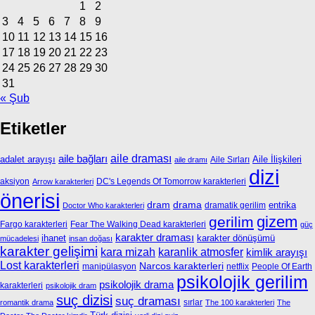
1
2
3
4
5
6
7
8
9
10
11
12
13
14
15
16
17
18
19
20
21
22
23
24
25
26
27
28
29
30
31
« Şub
Etiketler
aile bağları
aile draması
adalet arayışı
Aile İlişkileri
Aile Sırları
aile dramı
dizi
aksiyon
DC's Legends Of Tomorrow karakterleri
Arrow karakterleri
önerisi
dram
drama
entrika
dramatik gerilim
Doctor Who karakterleri
gizem
gerilim
Fargo karakterleri
Fear The Walking Dead karakterleri
güç
karakter draması
ihanet
karakter dönüşümü
mücadelesi
insan doğası
karakter gelişimi
kara mizah
karanlik atmosfer
kimlik arayışı
Lost karakterleri
Narcos karakterleri
manipülasyon
netflix
People Of Earth
psikolojik gerilim
psikolojik drama
karakterleri
psikolojik dram
suç dizisi
suç draması
sırlar
romantik drama
The 100 karakterleri
The