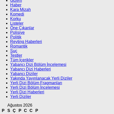
Gizem
Haber
Kara Mizah
Komedi
Korku
Listeler
Öne Çıkanlar
Polisiye
Politik
Reyting Haberleri
Romantik
Suç
Testler
Tüm İçerikler
Yabancı Dizi Bölüm İncelemesi
Yabancı Dizi Haberleri
Yabancı Diziler
Yakında Yayınlanacak Yerli Diziler
Yerli Dizi Bölüm Fragmanları
Yerli Dizi Bölüm İncelemesi
Yerli Dizi Haberleri
Yerli Diziler
Ağustos 2026
P
S
Ç
P
C
C
P