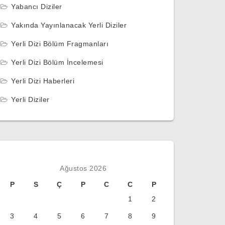
Yabancı Diziler
Yakında Yayınlanacak Yerli Diziler
Yerli Dizi Bölüm Fragmanları
Yerli Dizi Bölüm İncelemesi
Yerli Dizi Haberleri
Yerli Diziler
Ağustos 2026
P
S
Ç
P
C
C
P
1
2
3
4
5
6
7
8
9