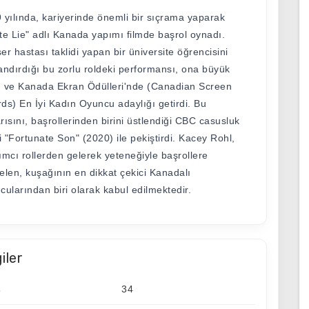
 yılında, kariyerinde önemli bir sıçrama yaparak
te Lie" adlı Kanada yapımı filmde başrol oynadı.
er hastası taklidi yapan bir üniversite öğrencisini
andırdığı bu zorlu roldeki performansı, ona büyük
 ve Kanada Ekran Ödülleri'nde (Canadian Screen
ds) En İyi Kadın Oyuncu adaylığı getirdi. Bu
rısını, başrollerinden birini üstlendiği CBC casusluk
si "Fortunate Son" (2020) ile pekiştirdi. Kacey Rohl,
ımcı rollerden gelerek yeteneğiyle başrollere
elen, kuşağının en dikkat çekici Kanadalı
cularından biri olarak kabul edilmektedir.
giler
ş
34