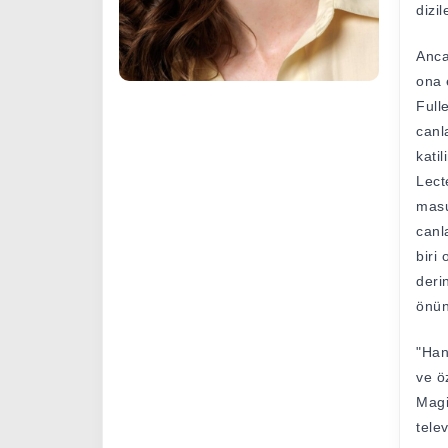
dizi
Anca
ona 
Full
canl
kati
Lect
masu
canl
biri
deri
önün
"Han
ve ö
Magi
tele