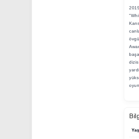
2019
"Whi
Kans
canl
övgü
Awar
başa
dizi
yard
yüks
oyun
Bil
Ya