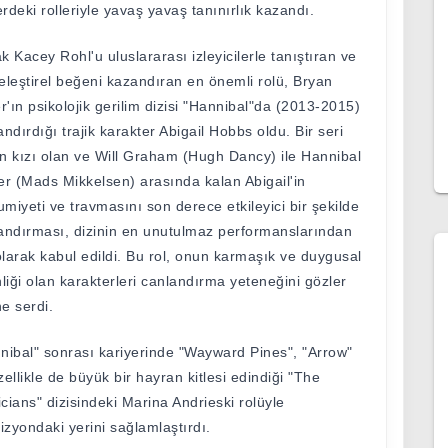
lerdeki rolleriyle yavaş yavaş tanınırlık kazandı.
k Kacey Rohl'u uluslararası izleyicilerle tanıştıran ve
eleştirel beğeni kazandıran en önemli rolü, Bryan
er'ın psikolojik gerilim dizisi "Hannibal"da (2013-2015)
andırdığı trajik karakter Abigail Hobbs oldu. Bir seri
lin kızı olan ve Will Graham (Hugh Dancy) ile Hannibal
er (Mads Mikkelsen) arasında kalan Abigail'in
miyeti ve travmasını son derece etkileyici bir şekilde
andırması, dizinin en unutulmaz performanslarından
 olarak kabul edildi. Bu rol, onun karmaşık ve duygusal
nliği olan karakterleri canlandırma yeteneğini gözler
e serdi.
nibal" sonrası kariyerinde "Wayward Pines", "Arrow"
zellikle de büyük bir hayran kitlesi edindiği "The
cians" dizisindeki Marina Andrieski rolüyle
vizyondaki yerini sağlamlaştırdı.