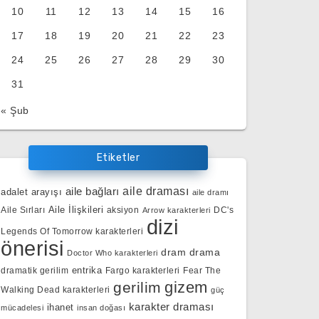
10
11
12
13
14
15
16
17
18
19
20
21
22
23
24
25
26
27
28
29
30
31
« Şub
Etiketler
aile bağları
aile draması
adalet arayışı
aile dramı
Aile İlişkileri
Aile Sırları
aksiyon
DC's
Arrow karakterleri
dizi
Legends Of Tomorrow karakterleri
önerisi
dram
drama
Doctor Who karakterleri
entrika
dramatik gerilim
Fargo karakterleri
Fear The
gizem
gerilim
Walking Dead karakterleri
güç
karakter draması
ihanet
mücadelesi
insan doğası