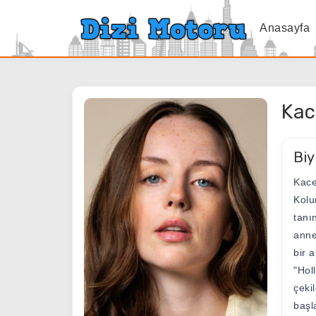
Anasayfa
Kac
Biy
Kace
Kolu
tanı
anne
bir 
"Hol
çeki
başl