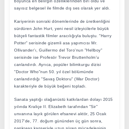
boyunca en belirgin özelliklerinden biri oldu ve
sayısız belgesel ile filmde dış ses olarak yer aldı.
Kariyerinin sonraki dönemlerinde de üretkenliğini
sürdüren John Hurt, yeni nesil izleyicilerle büyük
bütçeli fantastik filmler aracılığıyla buluştu. "Harry
Potter" serisinde gizemli asa yapımcısı Mr.
Ollivander'ı, Guillermo del Toro'nun "Hellboy"
serisinde ise Profesör Trevor Bruttenholm'u
canlandırdı. Ayrıca, popüler bilimkurgu dizisi
"Doctor Who"nun 50. yıl özel bölümünde
canlandırdığı "Savaş Doktoru" (War Doctor)
karakteriyle de büyük beğeni topladı.
Sanata yaptığı olağanüstü katkılardan dolayı 2015
yılında Kraliçe II. Elizabeth tarafından "Sir"
unvanına layık görülen efsanevi aktör, 25 Ocak
2017'de, 77. doğum gününden üç gün sonra,
pankreas kanseriyle uzun süren mücadelesinin