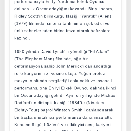
performansıyla En İyi Yardımcı Erkek Oyuncu
dalında ilk Oscar adaylığını kazandı. Bir yıl sonra,
Ridley Scott'ın bilimkurgu klasiği "Yaratık" (Alien)
(1979) filminde, sinema tarihinin en şok edici ve
ünlü sahnelerinden birine imza atarak hafızalara
kazındı.
1980 yılında David Lynch'in yönettiği "Fil Adam"
(The Elephant Man) filminde, ağır bir
deformasyona sahip John Merrick'i canlandırdığı
rolle kariyerinin zirvesine ulaştı. Yoğun protez
makyajın altında sergilediği dokunaklı ve insancıl
performans, ona En İyi Erkek Oyuncu dalında ikinci
bir Oscar adaylığı getirdi. Aynı on yıl içinde Michael
Radford'un distopik klasiği "1984"te (Nineteen
Eighty-Four) başrol Winston Smith'i canlandırarak
bir başka unutulmaz performansa daha imza attı.
Kendine özgü, hüzünlü ve etkileyici sesi, kariyeri