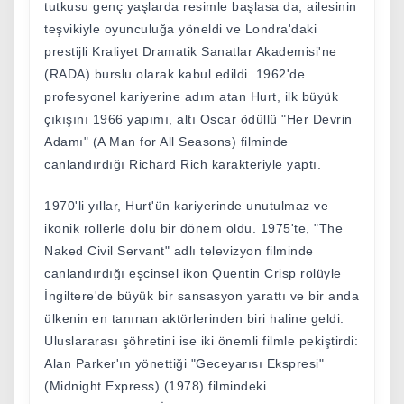
tutkusu genç yaşlarda resimle başlasa da, ailesinin
teşvikiyle oyunculuğa yöneldi ve Londra'daki
prestijli Kraliyet Dramatik Sanatlar Akademisi'ne
(RADA) burslu olarak kabul edildi. 1962'de
profesyonel kariyerine adım atan Hurt, ilk büyük
çıkışını 1966 yapımı, altı Oscar ödüllü "Her Devrin
Adamı" (A Man for All Seasons) filminde
canlandırdığı Richard Rich karakteriyle yaptı.
1970'li yıllar, Hurt'ün kariyerinde unutulmaz ve
ikonik rollerle dolu bir dönem oldu. 1975'te, "The
Naked Civil Servant" adlı televizyon filminde
canlandırdığı eşcinsel ikon Quentin Crisp rolüyle
İngiltere'de büyük bir sansasyon yarattı ve bir anda
ülkenin en tanınan aktörlerinden biri haline geldi.
Uluslararası şöhretini ise iki önemli filmle pekiştirdi:
Alan Parker'ın yönettiği "Geceyarısı Ekspresi"
(Midnight Express) (1978) filmindeki