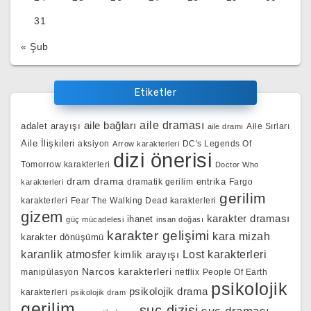
31
« Şub
Etiketler
aile bağları
aile draması
adalet arayışı
Aile Sırları
aile dramı
Aile İlişkileri
aksiyon
DC's Legends Of
Arrow karakterleri
dizi önerisi
Tomorrow karakterleri
Doctor Who
dram
drama
entrika
dramatik gerilim
Fargo
karakterleri
gerilim
karakterleri
Fear The Walking Dead karakterleri
gizem
karakter draması
ihanet
güç mücadelesi
insan doğası
karakter gelişimi
kara mizah
karakter dönüşümü
karanlik atmosfer
kimlik arayışı
Lost karakterleri
Narcos karakterleri
manipülasyon
netflix
People Of Earth
psikolojik
psikolojik drama
karakterleri
psikolojik dram
gerilim
suç dizisi