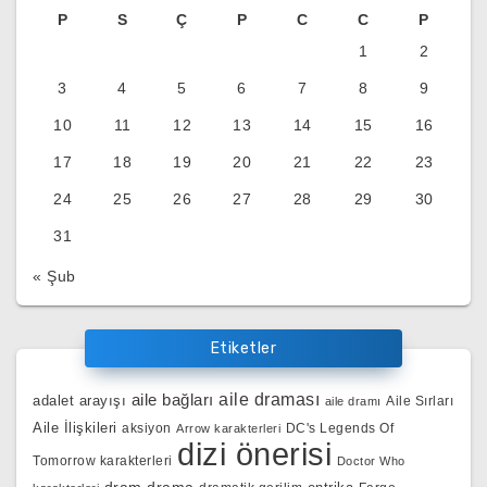
P
S
Ç
P
C
C
P
1
2
3
4
5
6
7
8
9
10
11
12
13
14
15
16
17
18
19
20
21
22
23
24
25
26
27
28
29
30
31
« Şub
Etiketler
aile bağları
aile draması
adalet arayışı
Aile Sırları
aile dramı
Aile İlişkileri
aksiyon
DC's Legends Of
Arrow karakterleri
dizi önerisi
Tomorrow karakterleri
Doctor Who