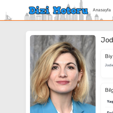
Anasayfa
Jod
Biy
Jodi
Bil
Ya
Do