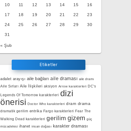
10
11
12
13
14
15
16
17
18
19
20
21
22
23
24
25
26
27
28
29
30
31
« Şub
Etiketler
aile bağları
aile draması
adalet arayışı
aile dramı
Aile İlişkileri
Aile Sırları
aksiyon
DC's
Arrow karakterleri
dizi
Legends Of Tomorrow karakterleri
önerisi
dram
drama
Doctor Who karakterleri
entrika
dramatik gerilim
Fargo karakterleri
Fear The
gizem
gerilim
Walking Dead karakterleri
güç
karakter draması
ihanet
mücadelesi
insan doğası