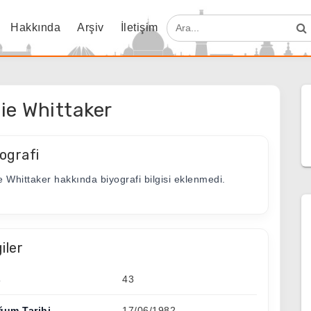
Hakkında
Arşiv
İletişim
ie Whittaker
ografi
e Whittaker hakkında biyografi bilgisi eklenmedi.
giler
ş
43
ğum Tarihi
17/06/1982