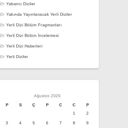
Yabancı Diziler
Yakında Yayınlanacak Yerli Diziler
Yerli Dizi Bölüm Fragmanları
Yerli Dizi Bölüm İncelemesi
Yerli Dizi Haberleri
Yerli Diziler
Ağustos 2026
P
S
Ç
P
C
C
P
1
2
3
4
5
6
7
8
9