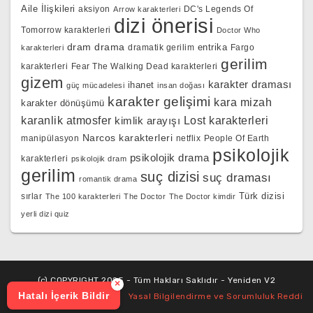
Aile İlişkileri
aksiyon
DC's Legends Of
Arrow karakterleri
dizi önerisi
Tomorrow karakterleri
Doctor Who
dram
drama
entrika
dramatik gerilim
Fargo
karakterleri
gerilim
karakterleri
Fear The Walking Dead karakterleri
gizem
karakter draması
ihanet
güç mücadelesi
insan doğası
karakter gelişimi
kara mizah
karakter dönüşümü
karanlik atmosfer
kimlik arayışı
Lost karakterleri
Narcos karakterleri
manipülasyon
netflix
People Of Earth
psikolojik
psikolojik drama
karakterleri
psikolojik dram
gerilim
suç dizisi
suç draması
romantik drama
Türk dizisi
sırlar
The 100 karakterleri
The Doctor
The Doctor kimdir
yerli dizi quiz
(c) COPYRIGHT 2025 - Tüm Hakları Saklıdır - Yeniden V2
×
Hatalı İçerik Bildir
Yasal Bilgilendirme ve Sorumluluk Reddi