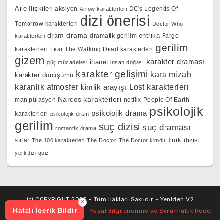
Aile İlişkileri
aksiyon
DC's Legends Of
Arrow karakterleri
dizi önerisi
Tomorrow karakterleri
Doctor Who
dram
drama
entrika
dramatik gerilim
Fargo
karakterleri
gerilim
karakterleri
Fear The Walking Dead karakterleri
gizem
karakter draması
ihanet
güç mücadelesi
insan doğası
karakter gelişimi
kara mizah
karakter dönüşümü
karanlik atmosfer
kimlik arayışı
Lost karakterleri
Narcos karakterleri
manipülasyon
netflix
People Of Earth
psikolojik
psikolojik drama
karakterleri
psikolojik dram
gerilim
suç dizisi
suç draması
romantik drama
Türk dizisi
sırlar
The 100 karakterleri
The Doctor
The Doctor kimdir
yerli dizi quiz
(c) COPYRIGHT 2025 - Tüm Hakları Saklıdır - Yeniden V2
×
Hatalı İçerik Bildir
Yasal Bilgilendirme ve Sorumluluk Reddi