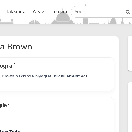
Hakkında
Arşiv
İletişim
ia Brown
ografi
a Brown hakkında biyografi bilgisi eklenmedi.
giler
ş
—
ğum Tarihi
—