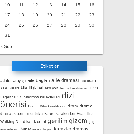
10
11
12
13
14
15
16
17
18
19
20
21
22
23
24
25
26
27
28
29
30
31
« Şub
Etiketler
aile bağları
aile draması
adalet arayışı
aile dramı
Aile İlişkileri
Aile Sırları
aksiyon
DC's
Arrow karakterleri
dizi
Legends Of Tomorrow karakterleri
önerisi
dram
drama
Doctor Who karakterleri
entrika
dramatik gerilim
Fargo karakterleri
Fear The
gizem
gerilim
Walking Dead karakterleri
güç
karakter draması
ihanet
mücadelesi
insan doğası