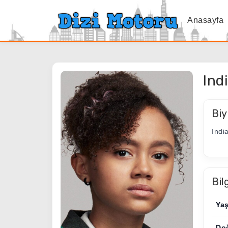
Anasayfa
Ind
Biy
Indi
Bil
Ya
Do