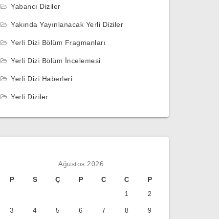
Yabancı Diziler
Yakında Yayınlanacak Yerli Diziler
Yerli Dizi Bölüm Fragmanları
Yerli Dizi Bölüm İncelemesi
Yerli Dizi Haberleri
Yerli Diziler
Ağustos 2026
P
S
Ç
P
C
C
P
1
2
3
4
5
6
7
8
9