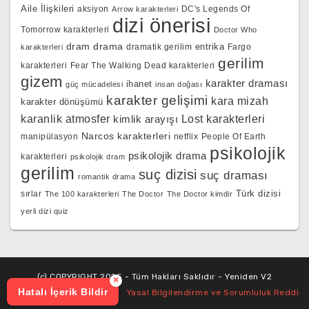
Aile İlişkileri
aksiyon
DC's Legends Of
Arrow karakterleri
dizi önerisi
Tomorrow karakterleri
Doctor Who
dram
drama
entrika
dramatik gerilim
Fargo
karakterleri
gerilim
karakterleri
Fear The Walking Dead karakterleri
gizem
karakter draması
ihanet
güç mücadelesi
insan doğası
karakter gelişimi
kara mizah
karakter dönüşümü
karanlik atmosfer
kimlik arayışı
Lost karakterleri
Narcos karakterleri
manipülasyon
netflix
People Of Earth
psikolojik
psikolojik drama
karakterleri
psikolojik dram
gerilim
suç dizisi
suç draması
romantik drama
Türk dizisi
sırlar
The 100 karakterleri
The Doctor
The Doctor kimdir
yerli dizi quiz
(c) COPYRIGHT 2025 - Tüm Hakları Saklıdır - Yeniden V2
×
Hatalı İçerik Bildir
Yasal Bilgilendirme ve Sorumluluk Reddi