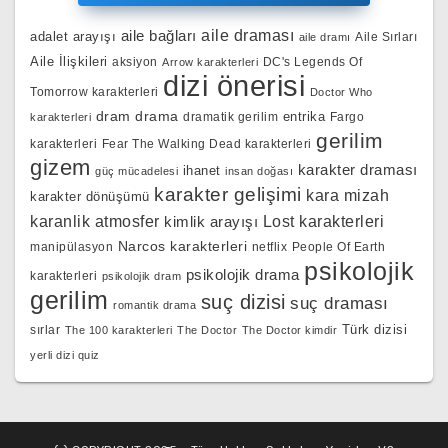
aile bağları
aile draması
adalet arayışı
Aile Sırları
aile dramı
Aile İlişkileri
aksiyon
DC's Legends Of
Arrow karakterleri
dizi önerisi
Tomorrow karakterleri
Doctor Who
dram
drama
entrika
dramatik gerilim
Fargo
karakterleri
gerilim
karakterleri
Fear The Walking Dead karakterleri
gizem
karakter draması
ihanet
güç mücadelesi
insan doğası
karakter gelişimi
kara mizah
karakter dönüşümü
karanlik atmosfer
kimlik arayışı
Lost karakterleri
Narcos karakterleri
manipülasyon
netflix
People Of Earth
psikolojik
psikolojik drama
karakterleri
psikolojik dram
gerilim
suç dizisi
suç draması
romantik drama
Türk dizisi
sırlar
The 100 karakterleri
The Doctor
The Doctor kimdir
yerli dizi quiz