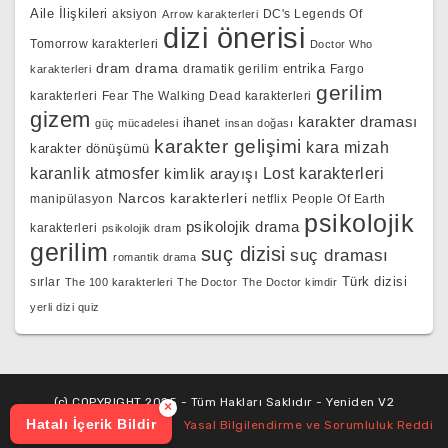
Aile İlişkileri
aksiyon
DC's Legends Of
Arrow karakterleri
dizi önerisi
Tomorrow karakterleri
Doctor Who
dram
drama
entrika
dramatik gerilim
Fargo
karakterleri
gerilim
karakterleri
Fear The Walking Dead karakterleri
gizem
karakter draması
ihanet
güç mücadelesi
insan doğası
karakter gelişimi
kara mizah
karakter dönüşümü
karanlik atmosfer
kimlik arayışı
Lost karakterleri
Narcos karakterleri
manipülasyon
netflix
People Of Earth
psikolojik
psikolojik drama
karakterleri
psikolojik dram
gerilim
suç dizisi
suç draması
romantik drama
Türk dizisi
sırlar
The 100 karakterleri
The Doctor
The Doctor kimdir
yerli dizi quiz
(c) COPYRIGHT 2025 - Tüm Hakları Saklıdır - Yeniden V2
×
Hatalı İçerik Bildir
Yasal Bilgilendirme ve Sorumluluk Reddi