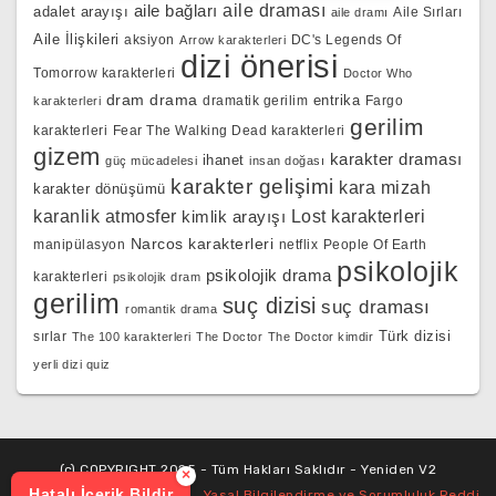
aile bağları
aile draması
adalet arayışı
Aile Sırları
aile dramı
Aile İlişkileri
aksiyon
DC's Legends Of
Arrow karakterleri
dizi önerisi
Tomorrow karakterleri
Doctor Who
dram
drama
entrika
dramatik gerilim
Fargo
karakterleri
gerilim
karakterleri
Fear The Walking Dead karakterleri
gizem
karakter draması
ihanet
güç mücadelesi
insan doğası
karakter gelişimi
kara mizah
karakter dönüşümü
karanlik atmosfer
kimlik arayışı
Lost karakterleri
Narcos karakterleri
manipülasyon
netflix
People Of Earth
psikolojik
psikolojik drama
karakterleri
psikolojik dram
gerilim
suç dizisi
suç draması
romantik drama
Türk dizisi
sırlar
The 100 karakterleri
The Doctor
The Doctor kimdir
yerli dizi quiz
(c) COPYRIGHT 2025 - Tüm Hakları Saklıdır - Yeniden V2
×
Hatalı İçerik Bildir
Yasal Bilgilendirme ve Sorumluluk Reddi