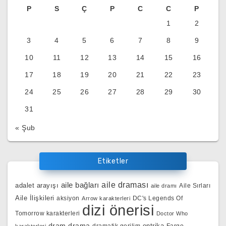
P
S
Ç
P
C
C
P
1
2
3
4
5
6
7
8
9
10
11
12
13
14
15
16
17
18
19
20
21
22
23
24
25
26
27
28
29
30
31
« Şub
Etiketler
aile bağları
aile draması
adalet arayışı
Aile Sırları
aile dramı
Aile İlişkileri
aksiyon
DC's Legends Of
Arrow karakterleri
dizi önerisi
Tomorrow karakterleri
Doctor Who
dram
drama
entrika
Fargo