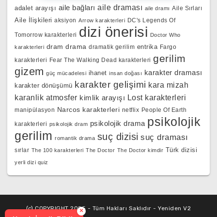
aile bağları
aile draması
adalet arayışı
Aile Sırları
aile dramı
Aile İlişkileri
aksiyon
DC's Legends Of
Arrow karakterleri
dizi önerisi
Tomorrow karakterleri
Doctor Who
dram
drama
entrika
dramatik gerilim
Fargo
karakterleri
gerilim
karakterleri
Fear The Walking Dead karakterleri
gizem
karakter draması
ihanet
güç mücadelesi
insan doğası
karakter gelişimi
kara mizah
karakter dönüşümü
karanlik atmosfer
kimlik arayışı
Lost karakterleri
Narcos karakterleri
manipülasyon
netflix
People Of Earth
psikolojik
psikolojik drama
karakterleri
psikolojik dram
gerilim
suç dizisi
suç draması
romantik drama
Türk dizisi
sırlar
The 100 karakterleri
The Doctor
The Doctor kimdir
yerli dizi quiz
(c) COPYRIGHT 2025 - Tüm Hakları Saklıdır - Yeniden V2
×