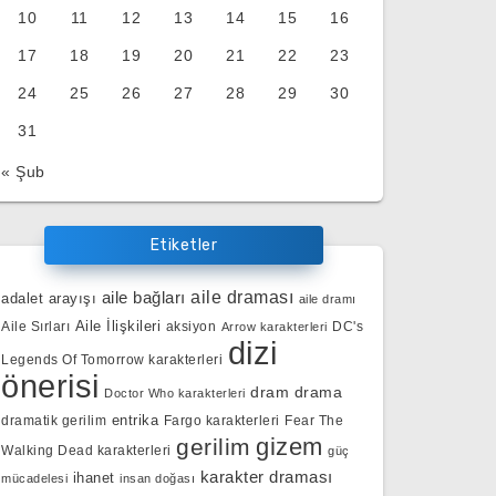
10
11
12
13
14
15
16
17
18
19
20
21
22
23
24
25
26
27
28
29
30
31
« Şub
Etiketler
aile bağları
aile draması
adalet arayışı
aile dramı
Aile İlişkileri
Aile Sırları
aksiyon
DC's
Arrow karakterleri
dizi
Legends Of Tomorrow karakterleri
önerisi
dram
drama
Doctor Who karakterleri
entrika
dramatik gerilim
Fargo karakterleri
Fear The
gizem
gerilim
Walking Dead karakterleri
güç
karakter draması
ihanet
mücadelesi
insan doğası