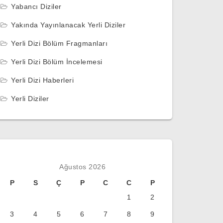
Yabancı Diziler
Yakında Yayınlanacak Yerli Diziler
Yerli Dizi Bölüm Fragmanları
Yerli Dizi Bölüm İncelemesi
Yerli Dizi Haberleri
Yerli Diziler
Ağustos 2026
P
S
Ç
P
C
C
P
1
2
3
4
5
6
7
8
9