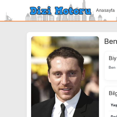
Anasayfa
Ben
Biy
Ben 
Bil
Ya
Do