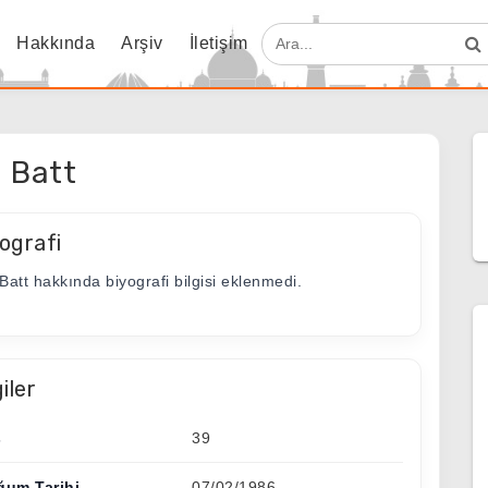
Hakkında
Arşiv
İletişim
 Batt
ografi
Batt hakkında biyografi bilgisi eklenmedi.
giler
ş
39
ğum Tarihi
07/02/1986