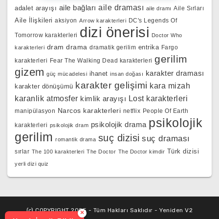
aile bağları
aile draması
adalet arayışı
Aile Sırları
aile dramı
Aile İlişkileri
aksiyon
DC's Legends Of
Arrow karakterleri
dizi önerisi
Tomorrow karakterleri
Doctor Who
dram
drama
entrika
dramatik gerilim
Fargo
karakterleri
gerilim
karakterleri
Fear The Walking Dead karakterleri
gizem
karakter draması
ihanet
güç mücadelesi
insan doğası
karakter gelişimi
kara mizah
karakter dönüşümü
karanlik atmosfer
kimlik arayışı
Lost karakterleri
Narcos karakterleri
manipülasyon
netflix
People Of Earth
psikolojik
psikolojik drama
karakterleri
psikolojik dram
gerilim
suç dizisi
suç draması
romantik drama
Türk dizisi
sırlar
The 100 karakterleri
The Doctor
The Doctor kimdir
yerli dizi quiz
(c) COPYRIGHT 2025 - Tüm Hakları Saklıdır - Yeniden V2
×