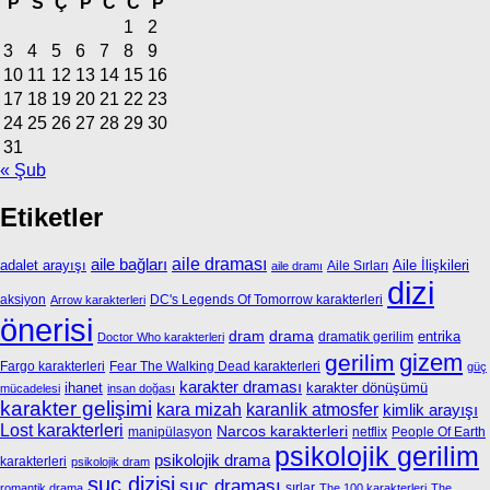
P
S
Ç
P
C
C
P
1
2
3
4
5
6
7
8
9
10
11
12
13
14
15
16
17
18
19
20
21
22
23
24
25
26
27
28
29
30
31
« Şub
Etiketler
aile bağları
aile draması
adalet arayışı
Aile İlişkileri
Aile Sırları
aile dramı
dizi
aksiyon
DC's Legends Of Tomorrow karakterleri
Arrow karakterleri
önerisi
dram
drama
entrika
dramatik gerilim
Doctor Who karakterleri
gizem
gerilim
Fargo karakterleri
Fear The Walking Dead karakterleri
güç
karakter draması
ihanet
karakter dönüşümü
mücadelesi
insan doğası
karakter gelişimi
kara mizah
karanlik atmosfer
kimlik arayışı
Lost karakterleri
Narcos karakterleri
manipülasyon
netflix
People Of Earth
psikolojik gerilim
psikolojik drama
karakterleri
psikolojik dram
suç dizisi
suç draması
sırlar
romantik drama
The 100 karakterleri
The