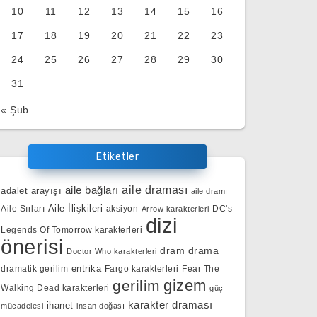
10
11
12
13
14
15
16
17
18
19
20
21
22
23
24
25
26
27
28
29
30
31
« Şub
Etiketler
aile bağları
aile draması
adalet arayışı
aile dramı
Aile İlişkileri
Aile Sırları
aksiyon
DC's
Arrow karakterleri
dizi
Legends Of Tomorrow karakterleri
önerisi
dram
drama
Doctor Who karakterleri
entrika
dramatik gerilim
Fargo karakterleri
Fear The
gizem
gerilim
Walking Dead karakterleri
güç
karakter draması
ihanet
mücadelesi
insan doğası