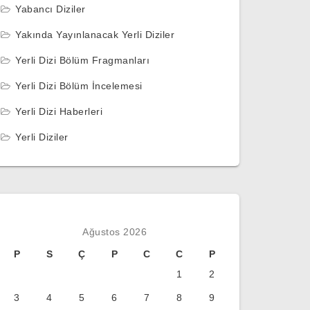
Yabancı Diziler
Yakında Yayınlanacak Yerli Diziler
Yerli Dizi Bölüm Fragmanları
Yerli Dizi Bölüm İncelemesi
Yerli Dizi Haberleri
Yerli Diziler
Ağustos 2026
P
S
Ç
P
C
C
P
1
2
3
4
5
6
7
8
9