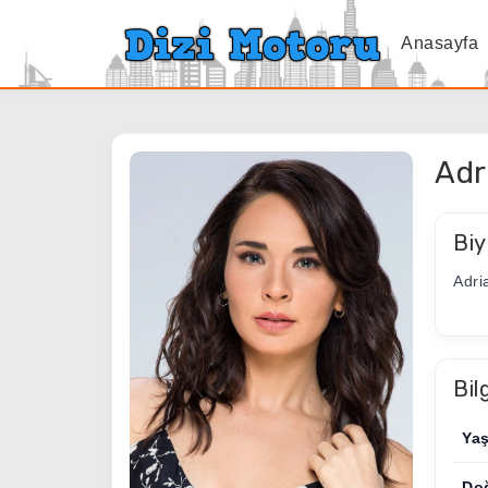
Anasayfa
Adr
Biy
Adri
Bil
Ya
Do