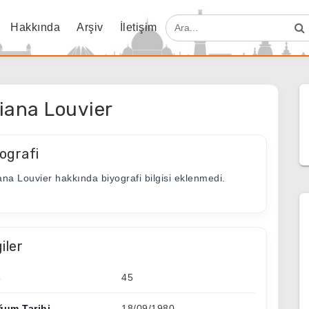
Hakkında
Arşiv
İletişim
iana Louvier
ografi
ana Louvier hakkında biyografi bilgisi eklenmedi.
giler
ş
45
ğum Tarihi
18/09/1980