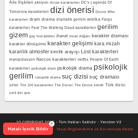
Aile İlişkileri
aksiyon
DC's Legends Of
Arrow karakterleri
dizi önerisi
Tomorrow karakterleri
Doctor Who
dram
drama
entrika
dramatik gerilim
Fargo
karakterleri
gerilim
karakterleri
Fear The Walking Dead karakterleri
gizem
karakter draması
ihanet
güç mücadelesi
insan doğası
karakter gelişimi
kara mizah
karakter dönüşümü
karanlik atmosfer
kimlik arayışı
Lost karakterleri
Narcos karakterleri
manipülasyon
netflix
People Of Earth
psikolojik
psikolojik drama
karakterleri
psikolojik dram
gerilim
suç dizisi
suç draması
romantik drama
Türk dizisi
sırlar
The 100 karakterleri
The Doctor
The Doctor kimdir
yerli dizi quiz
(c) COPYRIGHT 2025 - Tüm Hakları Saklıdır - Yeniden V2
×
Hatalı İçerik Bildir
Yasal Bilgilendirme ve Sorumluluk Reddi