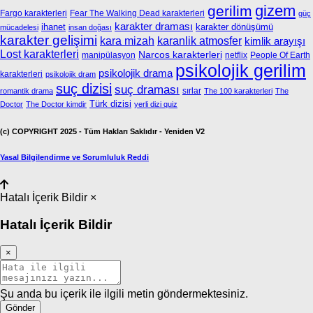
gizem
gerilim
Fargo karakterleri
Fear The Walking Dead karakterleri
güç
karakter draması
ihanet
karakter dönüşümü
mücadelesi
insan doğası
karakter gelişimi
kara mizah
karanlik atmosfer
kimlik arayışı
Lost karakterleri
Narcos karakterleri
manipülasyon
netflix
People Of Earth
psikolojik gerilim
psikolojik drama
karakterleri
psikolojik dram
suç dizisi
suç draması
sırlar
romantik drama
The 100 karakterleri
The
Türk dizisi
Doctor
The Doctor kimdir
yerli dizi quiz
(c) COPYRIGHT 2025 - Tüm Hakları Saklıdır - Yeniden V2
Yasal Bilgilendirme ve Sorumluluk Reddi
Hatalı İçerik Bildir
×
Hatalı İçerik Bildir
×
Şu anda bu içerik ile ilgili metin göndermektesiniz.
Gönder