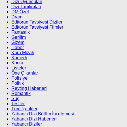
Dizi Oyuncuları
Dizi Tanıtımları
DM Özel
Dram
Editörün Tavsiyesi Diziler
Editörün Tavsiyesi Filmler
Fantastik
Gerilim
Gizem
Haber
Kara Mizah
Komedi
Korku
Listeler
Öne Çıkanlar
Polisiye
Politik
Reyting Haberleri
Romantik
Suç
Testler
Tüm İçerikler
Yabancı Dizi Bölüm İncelemesi
Yabancı Dizi Haberleri
Yabancı Diziler