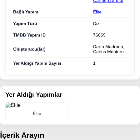
Carmen Arrufat
Bağlı Yapım
Élite
Yapım Türü
Dizi
TMDB Yapım ID
76669
Darío Madrona,
Oluşturucu(lar)
Carlos Montero
Yer Aldığı Yapım Sayısı
1
Yer Aldığı Yapımlar
Élite
İçerik Arayın