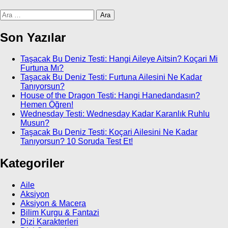
Arama:
Son Yazılar
Taşacak Bu Deniz Testi: Hangi Aileye Aitsin? Koçari Mi
Furtuna Mı?
Taşacak Bu Deniz Testi: Furtuna Ailesini Ne Kadar
Tanıyorsun?
House of the Dragon Testi: Hangi Hanedandasın?
Hemen Öğren!
Wednesday Testi: Wednesday Kadar Karanlık Ruhlu
Musun?
Taşacak Bu Deniz Testi: Koçari Ailesini Ne Kadar
Tanıyorsun? 10 Soruda Test Et!
Kategoriler
Aile
Aksiyon
Aksiyon & Macera
Bilim Kurgu & Fantazi
Dizi Karakterleri