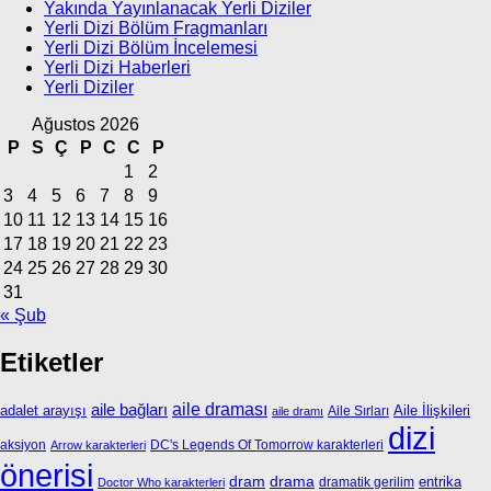
Yakında Yayınlanacak Yerli Diziler
Yerli Dizi Bölüm Fragmanları
Yerli Dizi Bölüm İncelemesi
Yerli Dizi Haberleri
Yerli Diziler
Ağustos 2026
P
S
Ç
P
C
C
P
1
2
3
4
5
6
7
8
9
10
11
12
13
14
15
16
17
18
19
20
21
22
23
24
25
26
27
28
29
30
31
« Şub
Etiketler
aile bağları
aile draması
adalet arayışı
Aile İlişkileri
Aile Sırları
aile dramı
dizi
aksiyon
DC's Legends Of Tomorrow karakterleri
Arrow karakterleri
önerisi
dram
drama
entrika
dramatik gerilim
Doctor Who karakterleri