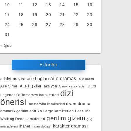
10
11
12
13
14
15
16
17
18
19
20
21
22
23
24
25
26
27
28
29
30
31
« Şub
Etiketler
aile bağları
aile draması
adalet arayışı
aile dramı
Aile İlişkileri
Aile Sırları
aksiyon
DC's
Arrow karakterleri
dizi
Legends Of Tomorrow karakterleri
önerisi
dram
drama
Doctor Who karakterleri
entrika
dramatik gerilim
Fargo karakterleri
Fear The
gizem
gerilim
Walking Dead karakterleri
güç
karakter draması
ihanet
mücadelesi
insan doğası