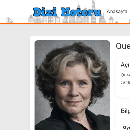
Anasayfa
Que
Açı
Quee
canla
Bil
Oy