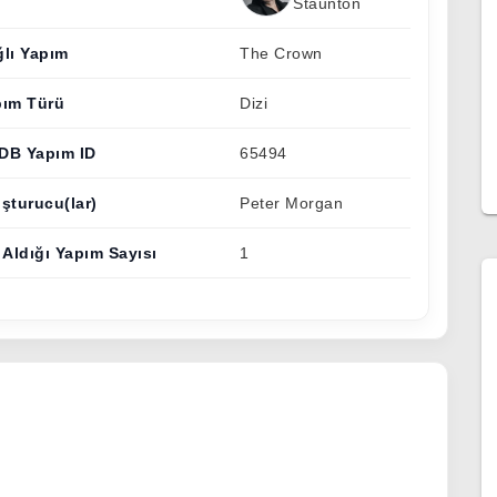
Staunton
lı Yapım
The Crown
pım Türü
Dizi
DB Yapım ID
65494
şturucu(lar)
Peter Morgan
 Aldığı Yapım Sayısı
1