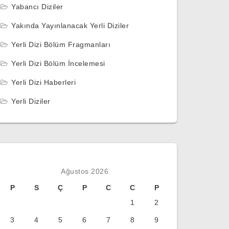
Yabancı Diziler
Yakında Yayınlanacak Yerli Diziler
Yerli Dizi Bölüm Fragmanları
Yerli Dizi Bölüm İncelemesi
Yerli Dizi Haberleri
Yerli Diziler
Ağustos 2026
P
S
Ç
P
C
C
P
1
2
3
4
5
6
7
8
9