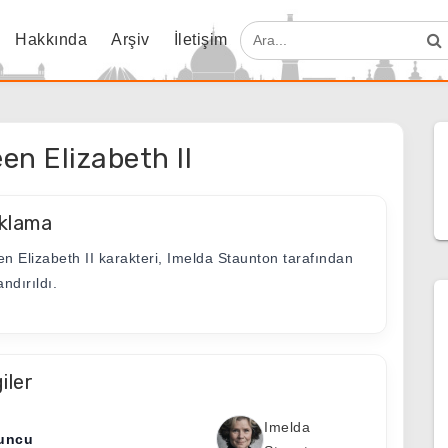
Hakkında
Arşiv
İletişim
en Elizabeth II
klama
n Elizabeth II karakteri, Imelda Staunton tarafından
ndırıldı.
giler
Imelda
uncu