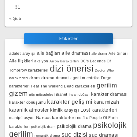
31
« Şub
Etiketler
aile bağları
aile draması
adalet arayışı
Aile Sırları
aile dramı
Aile İlişkileri
aksiyon
DC's Legends Of
Arrow karakterleri
dizi önerisi
Tomorrow karakterleri
Doctor Who
dram
drama
entrika
dramatik gerilim
Fargo
karakterleri
gerilim
karakterleri
Fear The Walking Dead karakterleri
gizem
karakter draması
ihanet
güç mücadelesi
insan doğası
karakter gelişimi
kara mizah
karakter dönüşümü
karanlik atmosfer
kimlik arayışı
Lost karakterleri
Narcos karakterleri
manipülasyon
netflix
People Of Earth
psikolojik
psikolojik drama
karakterleri
psikolojik dram
gerilim
suç dizisi
suç draması
romantik drama