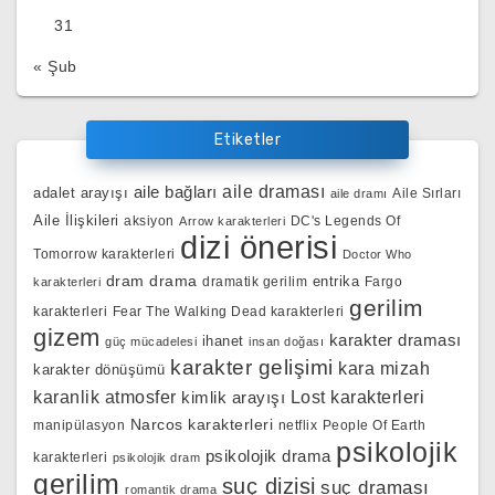
31
« Şub
Etiketler
aile bağları
aile draması
adalet arayışı
Aile Sırları
aile dramı
Aile İlişkileri
aksiyon
DC's Legends Of
Arrow karakterleri
dizi önerisi
Tomorrow karakterleri
Doctor Who
dram
drama
entrika
dramatik gerilim
Fargo
karakterleri
gerilim
karakterleri
Fear The Walking Dead karakterleri
gizem
karakter draması
ihanet
güç mücadelesi
insan doğası
karakter gelişimi
kara mizah
karakter dönüşümü
karanlik atmosfer
kimlik arayışı
Lost karakterleri
Narcos karakterleri
manipülasyon
netflix
People Of Earth
psikolojik
psikolojik drama
karakterleri
psikolojik dram
gerilim
suç dizisi
suç draması
romantik drama