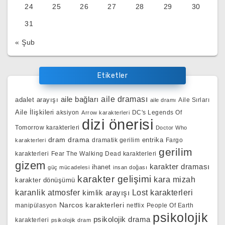
24
25
26
27
28
29
30
31
« Şub
Etiketler
aile bağları
aile draması
adalet arayışı
Aile Sırları
aile dramı
Aile İlişkileri
aksiyon
DC's Legends Of
Arrow karakterleri
dizi önerisi
Tomorrow karakterleri
Doctor Who
dram
drama
entrika
dramatik gerilim
Fargo
karakterleri
gerilim
karakterleri
Fear The Walking Dead karakterleri
gizem
karakter draması
ihanet
güç mücadelesi
insan doğası
karakter gelişimi
kara mizah
karakter dönüşümü
karanlik atmosfer
kimlik arayışı
Lost karakterleri
Narcos karakterleri
manipülasyon
netflix
People Of Earth
psikolojik
psikolojik drama
karakterleri
psikolojik dram