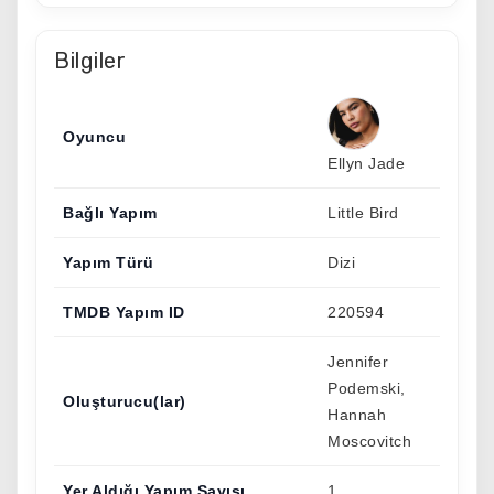
Bilgiler
Oyuncu
Ellyn Jade
Bağlı Yapım
Little Bird
Yapım Türü
Dizi
TMDB Yapım ID
220594
Jennifer
Podemski,
Oluşturucu(lar)
Hannah
Moscovitch
Yer Aldığı Yapım Sayısı
1