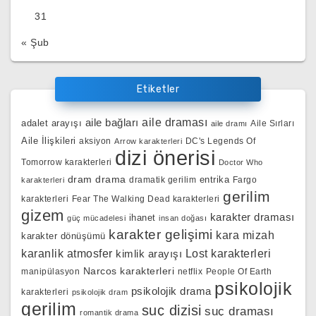
31
« Şub
Etiketler
aile bağları
aile draması
adalet arayışı
Aile Sırları
aile dramı
Aile İlişkileri
aksiyon
DC's Legends Of
Arrow karakterleri
dizi önerisi
Tomorrow karakterleri
Doctor Who
dram
drama
entrika
dramatik gerilim
Fargo
karakterleri
gerilim
karakterleri
Fear The Walking Dead karakterleri
gizem
karakter draması
ihanet
güç mücadelesi
insan doğası
karakter gelişimi
kara mizah
karakter dönüşümü
karanlik atmosfer
kimlik arayışı
Lost karakterleri
Narcos karakterleri
manipülasyon
netflix
People Of Earth
psikolojik
psikolojik drama
karakterleri
psikolojik dram
gerilim
suç dizisi
suç draması
romantik drama