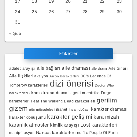
17
18
19
20
21
22
23
24
25
26
27
28
29
30
31
« Şub
Etiketler
aile bağları
aile draması
adalet arayışı
Aile Sırları
aile dramı
Aile İlişkileri
aksiyon
DC's Legends Of
Arrow karakterleri
dizi önerisi
Tomorrow karakterleri
Doctor Who
dram
drama
entrika
dramatik gerilim
Fargo
karakterleri
gerilim
karakterleri
Fear The Walking Dead karakterleri
gizem
karakter draması
ihanet
güç mücadelesi
insan doğası
karakter gelişimi
kara mizah
karakter dönüşümü
karanlik atmosfer
kimlik arayışı
Lost karakterleri
Narcos karakterleri
manipülasyon
netflix
People Of Earth