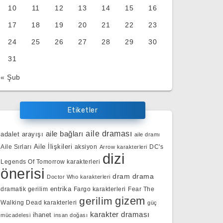
10
11
12
13
14
15
16
17
18
19
20
21
22
23
24
25
26
27
28
29
30
31
« Şub
Etiketler
aile bağları
aile draması
adalet arayışı
aile dramı
Aile İlişkileri
Aile Sırları
aksiyon
DC's
Arrow karakterleri
dizi
Legends Of Tomorrow karakterleri
önerisi
dram
drama
Doctor Who karakterleri
entrika
dramatik gerilim
Fargo karakterleri
Fear The
gizem
gerilim
Walking Dead karakterleri
güç
karakter draması
ihanet
mücadelesi
insan doğası