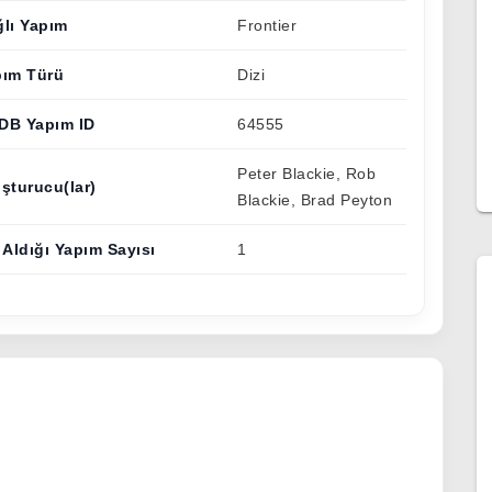
lı Yapım
Frontier
pım Türü
Dizi
DB Yapım ID
64555
Peter Blackie, Rob
şturucu(lar)
Blackie, Brad Peyton
 Aldığı Yapım Sayısı
1