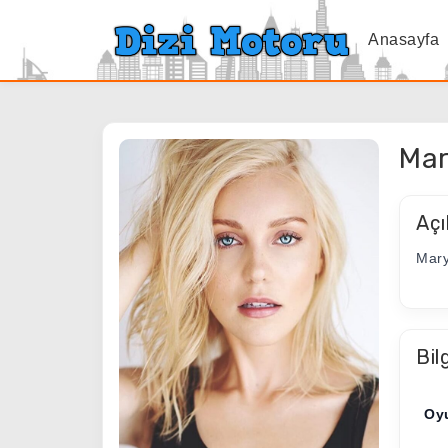
Anasayfa
Ma
Açı
Mary
Bil
Oy