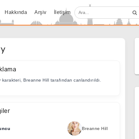
Hakkında
Arşiv
İletişim
ry
klama
 karakteri, Breanne Hill tarafından canlandırıldı.
giler
uncu
Breanne Hill