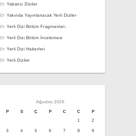
Yabancı Diziler
Yakında Yayınlanacak Yerli Diziler
Yerli Dizi Bölüm Fragmanları
Yerli Dizi Bölüm İncelemesi
Yerli Dizi Haberleri
Yerli Diziler
Ağustos 2026
P
S
Ç
P
C
C
P
1
2
3
4
5
6
7
8
9