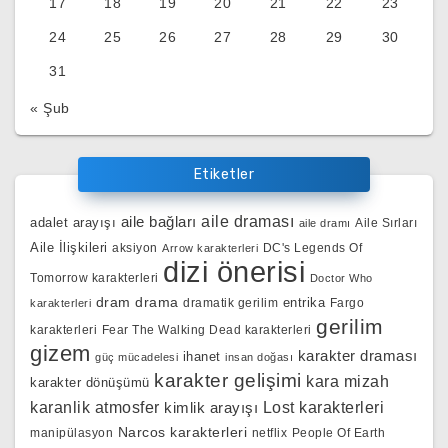
17
18
19
20
21
22
23
24
25
26
27
28
29
30
31
« Şub
Etiketler
aile bağları
aile draması
adalet arayışı
Aile Sırları
aile dramı
Aile İlişkileri
aksiyon
DC's Legends Of
Arrow karakterleri
dizi önerisi
Tomorrow karakterleri
Doctor Who
dram
drama
entrika
dramatik gerilim
Fargo
karakterleri
gerilim
karakterleri
Fear The Walking Dead karakterleri
gizem
karakter draması
ihanet
güç mücadelesi
insan doğası
karakter gelişimi
kara mizah
karakter dönüşümü
karanlik atmosfer
kimlik arayışı
Lost karakterleri
Narcos karakterleri
manipülasyon
netflix
People Of Earth