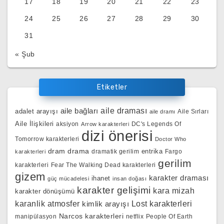
17
18
19
20
21
22
23
24
25
26
27
28
29
30
31
« Şub
Etiketler
aile bağları
aile draması
adalet arayışı
Aile Sırları
aile dramı
Aile İlişkileri
aksiyon
DC's Legends Of
Arrow karakterleri
dizi önerisi
Tomorrow karakterleri
Doctor Who
dram
drama
entrika
dramatik gerilim
Fargo
karakterleri
gerilim
karakterleri
Fear The Walking Dead karakterleri
gizem
karakter draması
ihanet
güç mücadelesi
insan doğası
karakter gelişimi
kara mizah
karakter dönüşümü
karanlik atmosfer
kimlik arayışı
Lost karakterleri
Narcos karakterleri
manipülasyon
netflix
People Of Earth