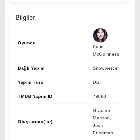
Bilgiler
Oyuncu
Katie
McGuinness
Bağlı Yapım
Snowpiercer
Yapım Türü
Dizi
TMDB Yapım ID
79680
Graeme
Manson,
Oluşturucu(lar)
Josh
Friedman