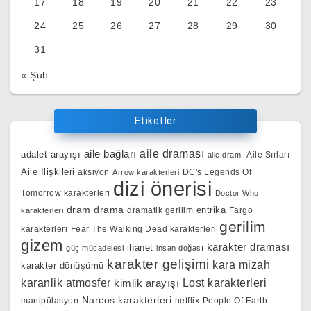
17
18
19
20
21
22
23
24
25
26
27
28
29
30
31
« Şub
Etiketler
aile bağları
aile draması
adalet arayışı
Aile Sırları
aile dramı
Aile İlişkileri
aksiyon
DC's Legends Of
Arrow karakterleri
dizi önerisi
Tomorrow karakterleri
Doctor Who
dram
drama
entrika
dramatik gerilim
Fargo
karakterleri
gerilim
karakterleri
Fear The Walking Dead karakterleri
gizem
karakter draması
ihanet
güç mücadelesi
insan doğası
karakter gelişimi
kara mizah
karakter dönüşümü
karanlik atmosfer
kimlik arayışı
Lost karakterleri
Narcos karakterleri
manipülasyon
netflix
People Of Earth