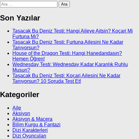
Arama:
Son Yazılar
Taşacak Bu Deniz Testi: Hangi Aileye Aitsin? Koçari Mi
Furtuna Mı?
Taşacak Bu Deniz Testi: Furtuna Ailesini Ne Kadar
Tanıyorsun?
House of the Dragon Testi: Hangi Hanedandasın?
Hemen Öğren!
Wednesday Testi: Wednesday Kadar Karanlık Ruhlu
Musun?
Taşacak Bu Deniz Testi: Koçari Ailesini Ne Kadar
Tanıyorsun? 10 Soruda Test Et!
Kategoriler
Aile
Aksiyon
Aksiyon & Macera
Bilim Kurgu & Fantazi
Dizi Karakterleri
Dizi Oyuncuları