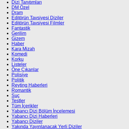
Dizi Tanıtımları
DM Özel
Dram
Editörün Tavsiyesi Diziler
Editörün Tavsiyesi Filmler
Fantastik
Gerilim
Gizem
Haber
Kara Mizah
Komedi
Korku
Listeler
Öne Çıkanlar
Polisiye
Politik
Reyting Haberleri
Romantik
Suç
Testler
Tüm İçerikler
Yabancı Dizi Bölüm İncelemesi
Yabancı Dizi Haberleri
Yabancı Diziler
Yakında Yayınlanacak Yerli Diziler