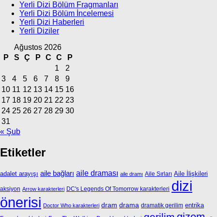
Yerli Dizi Bölüm Fragmanları
Yerli Dizi Bölüm İncelemesi
Yerli Dizi Haberleri
Yerli Diziler
Ağustos 2026
P
S
Ç
P
C
C
P
1
2
3
4
5
6
7
8
9
10
11
12
13
14
15
16
17
18
19
20
21
22
23
24
25
26
27
28
29
30
31
« Şub
Etiketler
aile bağları
aile draması
adalet arayışı
Aile İlişkileri
Aile Sırları
aile dramı
dizi
aksiyon
DC's Legends Of Tomorrow karakterleri
Arrow karakterleri
önerisi
dram
drama
entrika
dramatik gerilim
Doctor Who karakterleri
gizem
gerilim