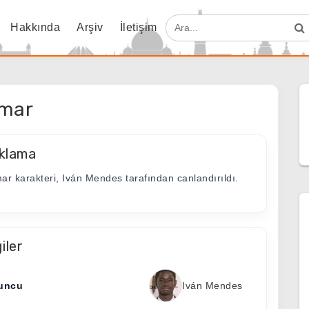
Hakkında
Arşiv
İletişim
mar
klama
ar karakteri, Iván Mendes tarafından canlandırıldı.
giler
uncu
Iván Mendes