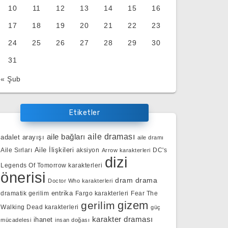
10
11
12
13
14
15
16
17
18
19
20
21
22
23
24
25
26
27
28
29
30
31
« Şub
Etiketler
aile bağları
aile draması
adalet arayışı
aile dramı
Aile İlişkileri
Aile Sırları
aksiyon
DC's
Arrow karakterleri
dizi
Legends Of Tomorrow karakterleri
önerisi
dram
drama
Doctor Who karakterleri
entrika
dramatik gerilim
Fargo karakterleri
Fear The
gizem
gerilim
Walking Dead karakterleri
güç
karakter draması
ihanet
mücadelesi
insan doğası