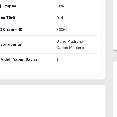
lı Yapım
Élite
pım Türü
Dizi
DB Yapım ID
76669
Darío Madrona,
şturucu(lar)
Carlos Montero
 Aldığı Yapım Sayısı
1