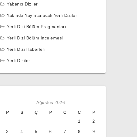
Yabancı Diziler
Yakında Yayınlanacak Yerli Diziler
Yerli Dizi Bölüm Fragmanları
Yerli Dizi Bölüm İncelemesi
Yerli Dizi Haberleri
Yerli Diziler
Ağustos 2026
P
S
Ç
P
C
C
P
1
2
3
4
5
6
7
8
9