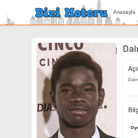
Anasayfa
Dal
Açı
Dalm
Bil
Oy