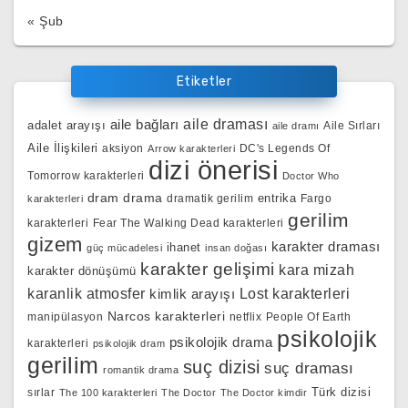
« Şub
Etiketler
aile bağları
aile draması
adalet arayışı
Aile Sırları
aile dramı
Aile İlişkileri
aksiyon
DC's Legends Of
Arrow karakterleri
dizi önerisi
Tomorrow karakterleri
Doctor Who
dram
drama
entrika
dramatik gerilim
Fargo
karakterleri
gerilim
karakterleri
Fear The Walking Dead karakterleri
gizem
karakter draması
ihanet
güç mücadelesi
insan doğası
karakter gelişimi
kara mizah
karakter dönüşümü
karanlik atmosfer
kimlik arayışı
Lost karakterleri
Narcos karakterleri
manipülasyon
netflix
People Of Earth
psikolojik
psikolojik drama
karakterleri
psikolojik dram
gerilim
suç dizisi
suç draması
romantik drama
Türk dizisi
sırlar
The 100 karakterleri
The Doctor
The Doctor kimdir