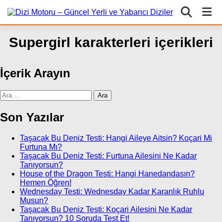
Supergirl karakterleri içerikleri
İçerik Arayın
Arama:
Son Yazılar
Taşacak Bu Deniz Testi: Hangi Aileye Aitsin? Koçari Mi
Furtuna Mı?
Taşacak Bu Deniz Testi: Furtuna Ailesini Ne Kadar
Tanıyorsun?
House of the Dragon Testi: Hangi Hanedandasın?
Hemen Öğren!
Wednesday Testi: Wednesday Kadar Karanlık Ruhlu
Musun?
Taşacak Bu Deniz Testi: Koçari Ailesini Ne Kadar
Tanıyorsun? 10 Soruda Test Et!