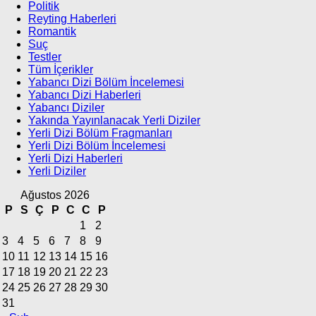
Politik
Reyting Haberleri
Romantik
Suç
Testler
Tüm İçerikler
Yabancı Dizi Bölüm İncelemesi
Yabancı Dizi Haberleri
Yabancı Diziler
Yakında Yayınlanacak Yerli Diziler
Yerli Dizi Bölüm Fragmanları
Yerli Dizi Bölüm İncelemesi
Yerli Dizi Haberleri
Yerli Diziler
Ağustos 2026
P
S
Ç
P
C
C
P
1
2
3
4
5
6
7
8
9
10
11
12
13
14
15
16
17
18
19
20
21
22
23
24
25
26
27
28
29
30
31