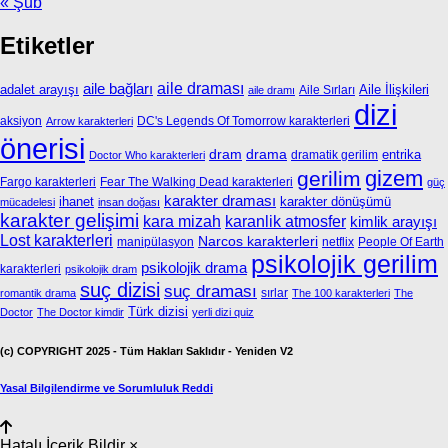
« Şub
Etiketler
aile bağları
aile draması
adalet arayışı
Aile İlişkileri
Aile Sırları
aile dramı
dizi
aksiyon
DC's Legends Of Tomorrow karakterleri
Arrow karakterleri
önerisi
dram
drama
entrika
dramatik gerilim
Doctor Who karakterleri
gizem
gerilim
Fargo karakterleri
Fear The Walking Dead karakterleri
güç
karakter draması
ihanet
karakter dönüşümü
mücadelesi
insan doğası
karakter gelişimi
kara mizah
karanlik atmosfer
kimlik arayışı
Lost karakterleri
Narcos karakterleri
manipülasyon
netflix
People Of Earth
psikolojik gerilim
psikolojik drama
karakterleri
psikolojik dram
suç dizisi
suç draması
sırlar
romantik drama
The 100 karakterleri
The
Türk dizisi
Doctor
The Doctor kimdir
yerli dizi quiz
(c) COPYRIGHT 2025 - Tüm Hakları Saklıdır - Yeniden V2
Yasal Bilgilendirme ve Sorumluluk Reddi
Hatalı İçerik Bildir
×