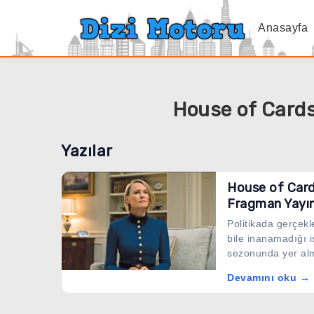
Anasayfa
House of Cards
Yazılar
House of Cards
Fragman Yayın
Politikada gerçekl
bile inanamadığı 
sezonunda yer al
Devamını oku →