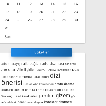
10
11
12
13
14
15
16
17
18
19
20
21
22
23
24
25
26
27
28
29
30
31
« Şub
Etiketler
aile bağları
aile draması
adalet arayışı
aile dramı
Aile İlişkileri
Aile Sırları
aksiyon
DC's
Arrow karakterleri
dizi
Legends Of Tomorrow karakterleri
önerisi
dram
drama
Doctor Who karakterleri
entrika
dramatik gerilim
Fargo karakterleri
Fear The
gizem
gerilim
Walking Dead karakterleri
güç
karakter draması
ihanet
mücadelesi
insan doğası