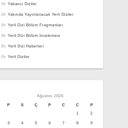
Yabancı Diziler
Yakında Yayınlanacak Yerli Diziler
Yerli Dizi Bölüm Fragmanları
Yerli Dizi Bölüm İncelemesi
Yerli Dizi Haberleri
Yerli Diziler
Ağustos 2026
P
S
Ç
P
C
C
P
1
2
3
4
5
6
7
8
9