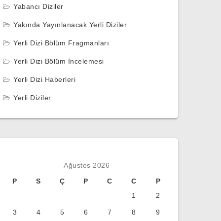
Yabancı Diziler
Yakında Yayınlanacak Yerli Diziler
Yerli Dizi Bölüm Fragmanları
Yerli Dizi Bölüm İncelemesi
Yerli Dizi Haberleri
Yerli Diziler
Ağustos 2026
P
S
Ç
P
C
C
P
1
2
3
4
5
6
7
8
9