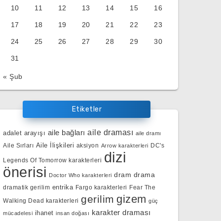
10
11
12
13
14
15
16
17
18
19
20
21
22
23
24
25
26
27
28
29
30
31
« Şub
Etiketler
aile bağları
aile draması
adalet arayışı
aile dramı
Aile İlişkileri
Aile Sırları
aksiyon
DC's
Arrow karakterleri
dizi
Legends Of Tomorrow karakterleri
önerisi
dram
drama
Doctor Who karakterleri
entrika
dramatik gerilim
Fargo karakterleri
Fear The
gizem
gerilim
Walking Dead karakterleri
güç
karakter draması
ihanet
mücadelesi
insan doğası