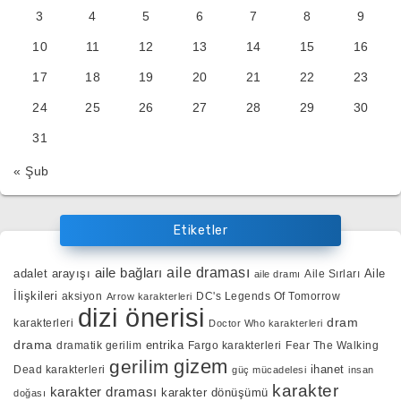
3
4
5
6
7
8
9
10
11
12
13
14
15
16
17
18
19
20
21
22
23
24
25
26
27
28
29
30
31
« Şub
Etiketler
aile bağları
aile draması
adalet arayışı
Aile
Aile Sırları
aile dramı
İlişkileri
aksiyon
DC's Legends Of Tomorrow
Arrow karakterleri
dizi önerisi
dram
karakterleri
Doctor Who karakterleri
drama
entrika
dramatik gerilim
Fargo karakterleri
Fear The Walking
gizem
gerilim
ihanet
Dead karakterleri
güç mücadelesi
insan
karakter
karakter draması
karakter dönüşümü
doğası