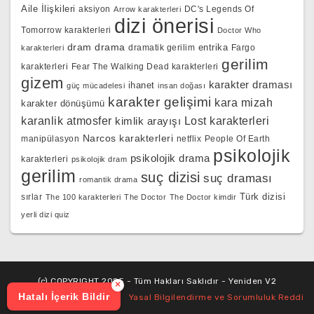
Aile İlişkileri
aksiyon
DC's Legends Of
Arrow karakterleri
dizi önerisi
Tomorrow karakterleri
Doctor Who
dram
drama
entrika
dramatik gerilim
Fargo
karakterleri
gerilim
karakterleri
Fear The Walking Dead karakterleri
gizem
karakter draması
ihanet
güç mücadelesi
insan doğası
karakter gelişimi
kara mizah
karakter dönüşümü
karanlik atmosfer
kimlik arayışı
Lost karakterleri
Narcos karakterleri
manipülasyon
netflix
People Of Earth
psikolojik
psikolojik drama
karakterleri
psikolojik dram
gerilim
suç dizisi
suç draması
romantik drama
Türk dizisi
sırlar
The 100 karakterleri
The Doctor
The Doctor kimdir
yerli dizi quiz
(c) COPYRIGHT 2025 - Tüm Hakları Saklıdır - Yeniden V2
×
Hatalı İçerik Bildir
Yasal Bilgilendirme ve Sorumluluk Reddi