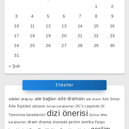
1
2
3
4
5
6
7
8
9
10
11
12
13
14
15
16
17
18
19
20
21
22
23
24
25
26
27
28
29
30
31
« Şub
Etiketler
aile bağları
aile draması
adalet arayışı
Aile Sırları
aile dramı
Aile İlişkileri
aksiyon
DC's Legends Of
Arrow karakterleri
dizi önerisi
Tomorrow karakterleri
Doctor Who
dram
drama
entrika
dramatik gerilim
Fargo
karakterleri
gerilim