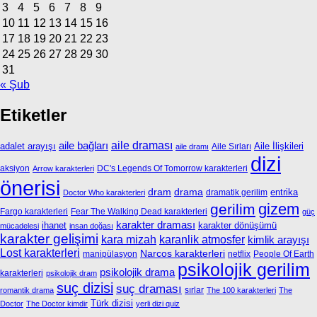
3
4
5
6
7
8
9
10
11
12
13
14
15
16
17
18
19
20
21
22
23
24
25
26
27
28
29
30
31
« Şub
Etiketler
aile bağları
aile draması
adalet arayışı
Aile İlişkileri
Aile Sırları
aile dramı
dizi
aksiyon
DC's Legends Of Tomorrow karakterleri
Arrow karakterleri
önerisi
dram
drama
entrika
dramatik gerilim
Doctor Who karakterleri
gizem
gerilim
Fargo karakterleri
Fear The Walking Dead karakterleri
güç
karakter draması
ihanet
karakter dönüşümü
mücadelesi
insan doğası
karakter gelişimi
kara mizah
karanlik atmosfer
kimlik arayışı
Lost karakterleri
Narcos karakterleri
manipülasyon
netflix
People Of Earth
psikolojik gerilim
psikolojik drama
karakterleri
psikolojik dram
suç dizisi
suç draması
sırlar
romantik drama
The 100 karakterleri
The
Türk dizisi
Doctor
The Doctor kimdir
yerli dizi quiz