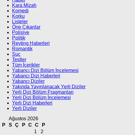
Kara Mizah
Komedi
Korku
Listeler
Öne Çıkanlar
Polisiye
Politik
Reyting Haberleri
Romantik
Suç
Testler
Tüm İçerikler
Yabancı Dizi Bölüm İncelemesi
Yabancı Dizi Haberleri
Yabancı Diziler
Yakında Yayınlanacak Yerli Diziler
Yerli Dizi Bölüm Fragmanları
Yerli Dizi Bölüm İncelemesi
Yerli Dizi Haberleri
Yerli Diziler
Ağustos 2026
P
S
Ç
P
C
C
P
1
2