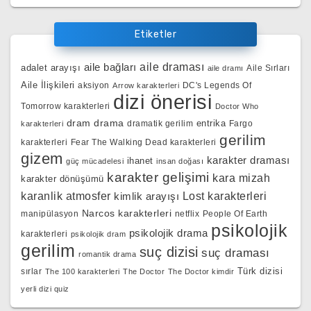
Etiketler
aile bağları
aile draması
adalet arayışı
Aile Sırları
aile dramı
Aile İlişkileri
aksiyon
DC's Legends Of
Arrow karakterleri
dizi önerisi
Tomorrow karakterleri
Doctor Who
dram
drama
entrika
dramatik gerilim
Fargo
karakterleri
gerilim
karakterleri
Fear The Walking Dead karakterleri
gizem
karakter draması
ihanet
güç mücadelesi
insan doğası
karakter gelişimi
kara mizah
karakter dönüşümü
karanlik atmosfer
kimlik arayışı
Lost karakterleri
Narcos karakterleri
manipülasyon
netflix
People Of Earth
psikolojik
psikolojik drama
karakterleri
psikolojik dram
gerilim
suç dizisi
suç draması
romantik drama
Türk dizisi
sırlar
The 100 karakterleri
The Doctor
The Doctor kimdir
yerli dizi quiz