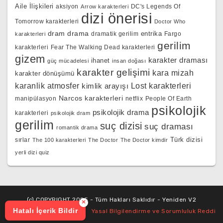
Aile İlişkileri
aksiyon
DC's Legends Of
Arrow karakterleri
dizi önerisi
Tomorrow karakterleri
Doctor Who
dram
drama
entrika
dramatik gerilim
Fargo
karakterleri
gerilim
karakterleri
Fear The Walking Dead karakterleri
gizem
karakter draması
ihanet
güç mücadelesi
insan doğası
karakter gelişimi
kara mizah
karakter dönüşümü
karanlik atmosfer
kimlik arayışı
Lost karakterleri
Narcos karakterleri
manipülasyon
netflix
People Of Earth
psikolojik
psikolojik drama
karakterleri
psikolojik dram
gerilim
suç dizisi
suç draması
romantik drama
Türk dizisi
sırlar
The 100 karakterleri
The Doctor
The Doctor kimdir
yerli dizi quiz
(c) COPYRIGHT 2025 - Tüm Hakları Saklıdır - Yeniden V2
×
Hatalı İçerik Bildir
Yasal Bilgilendirme ve Sorumluluk Reddi