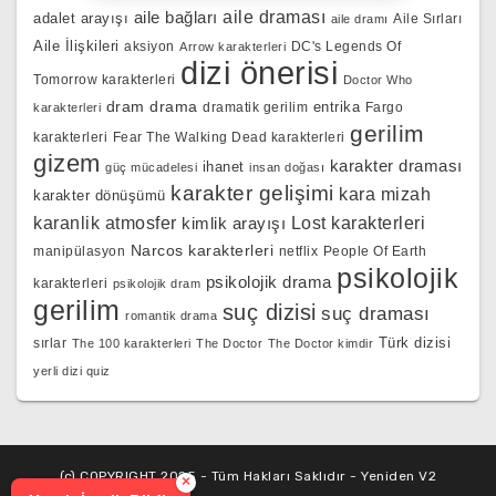
aile bağları
aile draması
adalet arayışı
Aile Sırları
aile dramı
Aile İlişkileri
aksiyon
DC's Legends Of
Arrow karakterleri
dizi önerisi
Tomorrow karakterleri
Doctor Who
dram
drama
entrika
dramatik gerilim
Fargo
karakterleri
gerilim
karakterleri
Fear The Walking Dead karakterleri
gizem
karakter draması
ihanet
güç mücadelesi
insan doğası
karakter gelişimi
kara mizah
karakter dönüşümü
karanlik atmosfer
kimlik arayışı
Lost karakterleri
Narcos karakterleri
manipülasyon
netflix
People Of Earth
psikolojik
psikolojik drama
karakterleri
psikolojik dram
gerilim
suç dizisi
suç draması
romantik drama
Türk dizisi
sırlar
The 100 karakterleri
The Doctor
The Doctor kimdir
yerli dizi quiz
(c) COPYRIGHT 2025 - Tüm Hakları Saklıdır - Yeniden V2
×