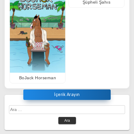
Şüpheli Şahıs
BoJack Horseman
İçerik Arayın
Arama: