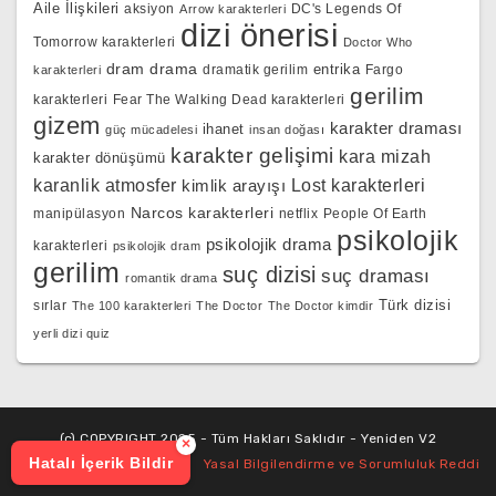
Aile İlişkileri
aksiyon
DC's Legends Of
Arrow karakterleri
dizi önerisi
Tomorrow karakterleri
Doctor Who
dram
drama
entrika
dramatik gerilim
Fargo
karakterleri
gerilim
karakterleri
Fear The Walking Dead karakterleri
gizem
karakter draması
ihanet
güç mücadelesi
insan doğası
karakter gelişimi
kara mizah
karakter dönüşümü
karanlik atmosfer
kimlik arayışı
Lost karakterleri
Narcos karakterleri
manipülasyon
netflix
People Of Earth
psikolojik
psikolojik drama
karakterleri
psikolojik dram
gerilim
suç dizisi
suç draması
romantik drama
Türk dizisi
sırlar
The 100 karakterleri
The Doctor
The Doctor kimdir
yerli dizi quiz
(c) COPYRIGHT 2025 - Tüm Hakları Saklıdır - Yeniden V2
×
Hatalı İçerik Bildir
Yasal Bilgilendirme ve Sorumluluk Reddi