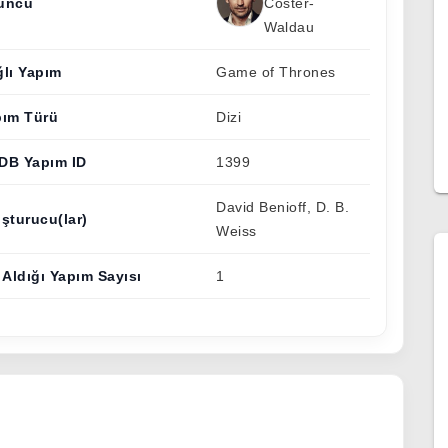
uncu
Coster-
Waldau
lı Yapım
Game of Thrones
pım Türü
Dizi
DB Yapım ID
1399
David Benioff, D. B.
şturucu(lar)
Weiss
 Aldığı Yapım Sayısı
1