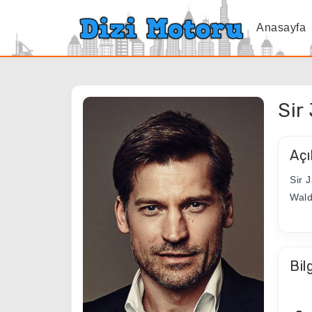
Anasayfa
Sir
Açı
Sir 
Wald
Bil