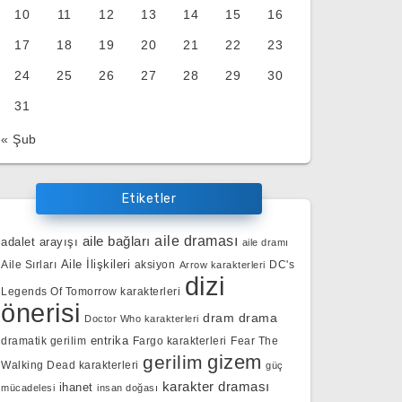
10
11
12
13
14
15
16
17
18
19
20
21
22
23
24
25
26
27
28
29
30
31
« Şub
Etiketler
aile bağları
aile draması
adalet arayışı
aile dramı
Aile İlişkileri
Aile Sırları
aksiyon
DC's
Arrow karakterleri
dizi
Legends Of Tomorrow karakterleri
önerisi
dram
drama
Doctor Who karakterleri
entrika
dramatik gerilim
Fargo karakterleri
Fear The
gizem
gerilim
Walking Dead karakterleri
güç
karakter draması
ihanet
mücadelesi
insan doğası