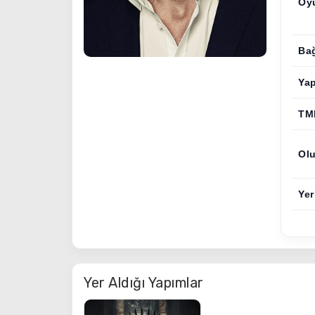
Oy
Bağ
Ya
TM
Olu
Yer
Yer Aldığı Yapımlar