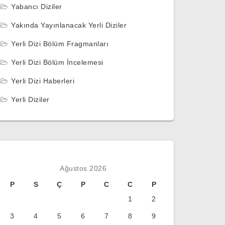
Yabancı Diziler
Yakında Yayınlanacak Yerli Diziler
Yerli Dizi Bölüm Fragmanları
Yerli Dizi Bölüm İncelemesi
Yerli Dizi Haberleri
Yerli Diziler
Ağustos 2026
P
S
Ç
P
C
C
P
1
2
3
4
5
6
7
8
9