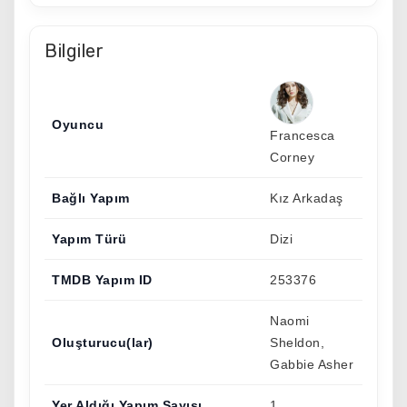
Bilgiler
Oyuncu
Francesca
Corney
Bağlı Yapım
Kız Arkadaş
Yapım Türü
Dizi
TMDB Yapım ID
253376
Naomi
Oluşturucu(lar)
Sheldon,
Gabbie Asher
Yer Aldığı Yapım Sayısı
1