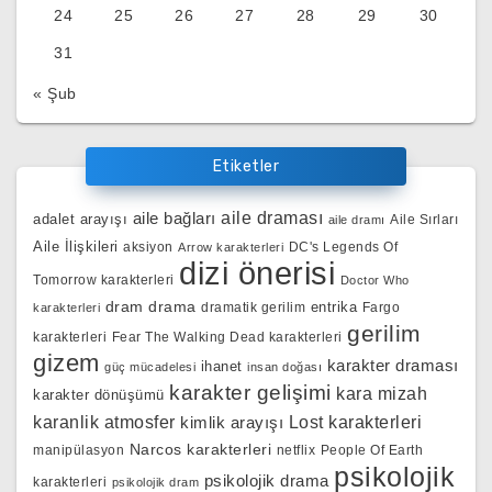
24
25
26
27
28
29
30
31
« Şub
Etiketler
aile bağları
aile draması
adalet arayışı
Aile Sırları
aile dramı
Aile İlişkileri
aksiyon
DC's Legends Of
Arrow karakterleri
dizi önerisi
Tomorrow karakterleri
Doctor Who
dram
drama
entrika
dramatik gerilim
Fargo
karakterleri
gerilim
karakterleri
Fear The Walking Dead karakterleri
gizem
karakter draması
ihanet
güç mücadelesi
insan doğası
karakter gelişimi
kara mizah
karakter dönüşümü
karanlik atmosfer
kimlik arayışı
Lost karakterleri
Narcos karakterleri
manipülasyon
netflix
People Of Earth
psikolojik
psikolojik drama
karakterleri
psikolojik dram