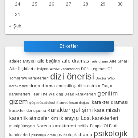
24
25
26
27
28
29
30
31
« Şub
Etiketler
aile bağları
aile draması
adalet arayışı
Aile Sırları
aile dramı
Aile İlişkileri
aksiyon
DC's Legends Of
Arrow karakterleri
dizi önerisi
Tomorrow karakterleri
Doctor Who
dram
drama
entrika
dramatik gerilim
Fargo
karakterleri
gerilim
karakterleri
Fear The Walking Dead karakterleri
gizem
karakter draması
ihanet
güç mücadelesi
insan doğası
karakter gelişimi
kara mizah
karakter dönüşümü
karanlik atmosfer
kimlik arayışı
Lost karakterleri
Narcos karakterleri
manipülasyon
netflix
People Of Earth
psikolojik
psikolojik drama
karakterleri
psikolojik dram