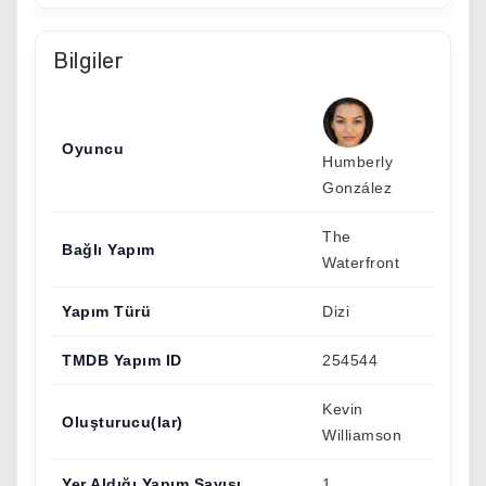
Bilgiler
Oyuncu
Humberly
González
The
Bağlı Yapım
Waterfront
Yapım Türü
Dizi
TMDB Yapım ID
254544
Kevin
Oluşturucu(lar)
Williamson
Yer Aldığı Yapım Sayısı
1