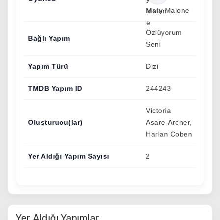
Mary Malone
Özlüyorum
Bağlı Yapım
Seni
Yapım Türü
Dizi
TMDB Yapım ID
244243
Victoria
Oluşturucu(lar)
Asare-Archer,
Harlan Coben
Yer Aldığı Yapım Sayısı
2
Yer Aldığı Yapımlar