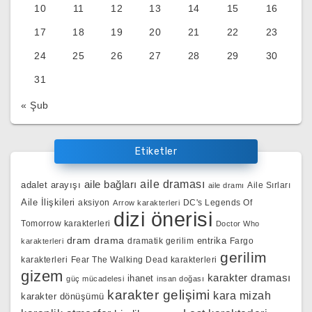
10
11
12
13
14
15
16
17
18
19
20
21
22
23
24
25
26
27
28
29
30
31
« Şub
Etiketler
aile bağları
aile draması
adalet arayışı
Aile Sırları
aile dramı
Aile İlişkileri
aksiyon
DC's Legends Of
Arrow karakterleri
dizi önerisi
Tomorrow karakterleri
Doctor Who
dram
drama
entrika
dramatik gerilim
Fargo
karakterleri
gerilim
karakterleri
Fear The Walking Dead karakterleri
gizem
karakter draması
ihanet
güç mücadelesi
insan doğası
karakter gelişimi
kara mizah
karakter dönüşümü