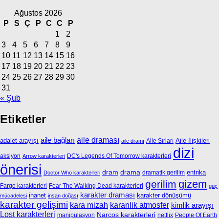
Ağustos 2026
P
S
Ç
P
C
C
P
1
2
3
4
5
6
7
8
9
10
11
12
13
14
15
16
17
18
19
20
21
22
23
24
25
26
27
28
29
30
31
« Şub
Etiketler
aile bağları
aile draması
adalet arayışı
Aile İlişkileri
Aile Sırları
aile dramı
dizi
aksiyon
DC's Legends Of Tomorrow karakterleri
Arrow karakterleri
önerisi
dram
drama
entrika
dramatik gerilim
Doctor Who karakterleri
gizem
gerilim
Fargo karakterleri
Fear The Walking Dead karakterleri
güç
karakter draması
ihanet
karakter dönüşümü
mücadelesi
insan doğası
karakter gelişimi
kara mizah
karanlik atmosfer
kimlik arayışı
Lost karakterleri
Narcos karakterleri
manipülasyon
netflix
People Of Earth