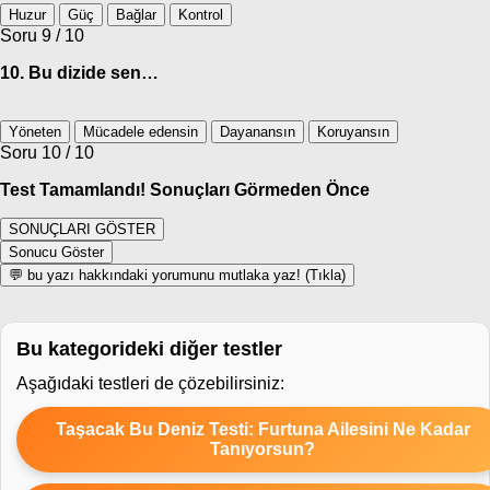
Huzur
Güç
Bağlar
Kontrol
Soru 9 / 10
10. Bu dizide sen…
Yöneten
Mücadele edensin
Dayanansın
Koruyansın
Soru 10 / 10
Test Tamamlandı! Sonuçları Görmeden Önce
SONUÇLARI GÖSTER
Sonucu Göster
💬 bu yazı hakkındaki yorumunu mutlaka yaz! (Tıkla)
Bu kategorideki diğer testler
Aşağıdaki testleri de çözebilirsiniz:
Taşacak Bu Deniz Testi: Furtuna Ailesini Ne Kadar
Tanıyorsun?