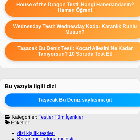
House of the Dragon Testi: Hangi Hanedandasın?
Hemen Öğren!
Wednesday Testi: Wednesday Kadar Karanlık Ruhlu
Musun?
Taşacak Bu Deniz Testi: Koçari Ailesini Ne Kadar
Tanıyorsun? 10 Soruda Test Et!
Bu yazıyla ilgili dizi
Taşacak Bu Deniz sayfasına git
Kategoriler:
Testler
Tüm İçerikler
Etiketler:
dizi kişilik testleri
Koçari mi Furtuna mı testi