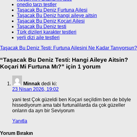
onedio tarzı testler
Taşacak Bu Deniz Furtuna Ailesi
Taşacak Bu Deniz hangi aileye aitsin
Taşacak Bu Deniz Koçari Ailesi
Taşacak Bu Deniz testi
Türk dizileri karakter testleri
yerli dizi aile testleri
Yazı
Taşacak Bu Deniz Testi: Furtuna Ailesini Ne Kadar Tanıyorsun?
gezinmesi
“
Taşacak Bu Deniz Testi: Hangi Aileye Aitsin?
Koçari Mi Furtuna Mı?
” için 1 yorum
Minnak
dedi ki:
23 Nisan 2026, 19:02
yani test Çok güzeldi ben Koçari seçildim ben de böyle
hissediyorum ama tabi furtunalilarda da çok güzeller
onların da ayrı bir Seviyorum
Yanıtla
Yorum Bırakın