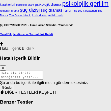
psikolojik gerilim
psikolojik drama
karakterleri
psikolojik dram
suç dizisi
suç draması
sırlar
romantik drama
The 100 karakterleri
The
Türk dizisi
Doctor
The Doctor kimdir
yerli dizi quiz
(c) COPYRIGHT 2025 - Tüm Hakları Saklıdır - Yeniden V2
Yasal Bilgilendirme ve Sorumluluk Reddi
Hatalı İçerik Bildir
×
Hatalı İçerik Bildir
×
Şu anda bu içerik ile ilgili metin göndermektesiniz.
Gönder
🧠
DİĞER TESTLERİ KEŞFET!
Benzer Testler